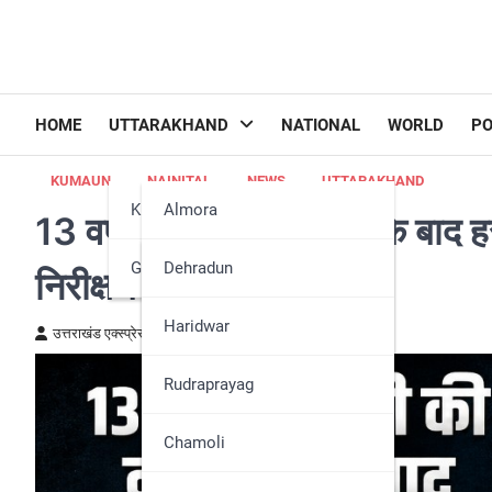
HOME
UTTARAKHAND
NATIONAL
WORLD
PO
KUMAUN
NAINITAL
NEWS
UTTARAKHAND
Kumaun
Almora
13 वर्षीय बच्ची की दुर्घटना के बा
Garhwal
Bageshwar
Dehradun
निरीक्षण
Champawat
Haridwar
उत्तराखंड एक्स्प्रेस न्यूज़
June 11, 2026
Nainital
Rudraprayag
Pithoragarh
Chamoli