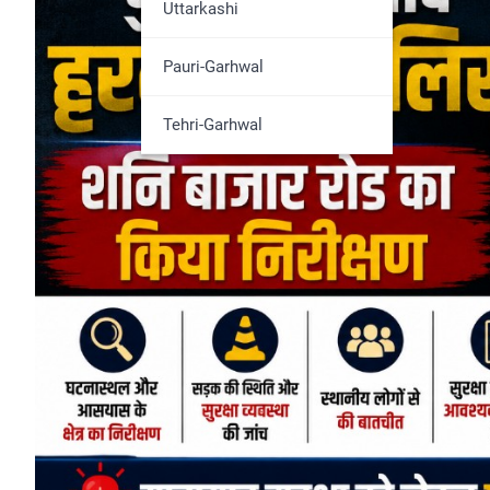
Udham Singh Nagar
Uttarkashi
Pauri-Garhwal
Tehri-Garhwal