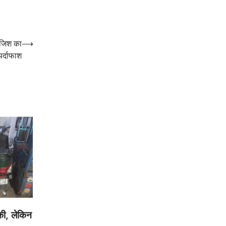
ाजिश का
⟶
पर्दाफाश
की, लेकिन