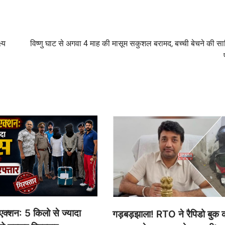
्य
विष्णु घाट से अगवा 4 माह की मासूम सकुशल बरामद, बच्ची बेचने की स
क्शन: 5 किलो से ज्यादा
गड़बड़झाला! RTO ने रैपिडो बुक 