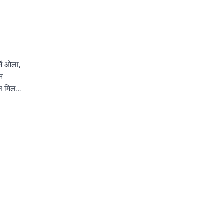
ें ओला,
न
ेंस मिल…