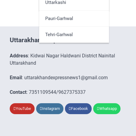
Udham Singh Nagar
Uttarkashi
Pauri-Garhwal
Tehri-Garhwal
Uttarakhand Express News
Address
: Kidwai Nagar Haldwani District Nainital
Uttarakhand
Email
: uttarakhandexpressnews1@gmail.com
Contact
: 7351109544/9627375337
YouTube
Instagram
Facebook
Whatsapp