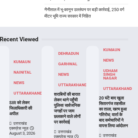
नैनीताल में भू-कानून उल्लंघन पर बड़ी कार्रवाई, 250 वर्ग
मीटर भूमि राज्य सरकार में निहित
Recent Viewed
KUMAUN
DEHRADUN
NEWS
KUMAUN
GARHWAL
UDHAM
NAINITAL
NEWS
SINGH
NAGAR
NEWS
UTTARAKHAND
UTTARAKHAND
UTTARAKHAND
शराबियों की बारात
20 घंटे बाद खुला
लेकर थाने पहुँची
SIR को लेकर
सितारगंज तहसील
पुलिस! सार्वजनिक
जिलाधिकारी की
का ताला, खत्म हुआ
जगहों पर जाम
अपील
गतिरोध; वार्ता के
छलकाने वाले लोगों
बाद कर्मचारियों ने
पर कार्रवाई
उत्तराखंड
वापस लिया आंदोलन
एक्स्प्रेस न्यूज़
उत्तराखंड
August 3, 2026
उत्तराखंड
एक्स्प्रेस न्यूज़