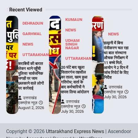
Recent Viewed
KUMAUN
DEHRADUN
NEWS
GARHWAL
NEWS
UDHAM
हल्द्वानी में बिना
NEWS
SINGH
NAGAR
पंजीकरण चल रहा
था बाल संस्थान!
UTTARAKHAND
औचक निरीक्षण में
UTTARAKHAND
11 बच्चे मिले,
शराबियों की बारात
20 घंटे बाद खुला
आयोग ने 2 दिन में
लेकर थाने पहुँची
सितारगंज तहसील
जांच रिपोर्ट के दिए
पुलिस! सार्वजनिक
का ताला, खत्म हुआ
निर्देश
जगहों पर जाम
गतिरोध; वार्ता के
छलकाने वाले लोगों
बाद कर्मचारियों ने
उत्तराखंड
पर कार्रवाई
वापस लिया आंदोलन
एक्स्प्रेस न्यूज़
July 30, 2026
उत्तराखंड
उत्तराखंड
एक्स्प्रेस न्यूज़
एक्स्प्रेस न्यूज़
August 2, 2026
July 30, 2026
Copyright © 2026
Uttarakhand Express News
| Ascendoor