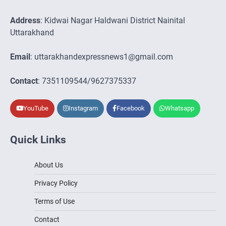
Address
: Kidwai Nagar Haldwani District Nainital
Uttarakhand
Email
: uttarakhandexpressnews1@gmail.com
Contact
: 7351109544/9627375337
YouTube
Instagram
Facebook
Whatsapp
Quick Links
About Us
Privacy Policy
Terms of Use
Contact