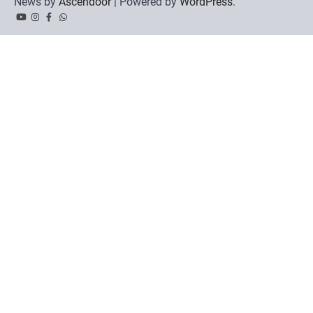
News by
Ascendoor
| Powered by
WordPress
.
YouTube
Instagram
Facebook
Whatsapp