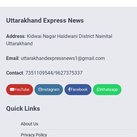
Uttarakhand Express News
Address
: Kidwai Nagar Haldwani District Nainital
Uttarakhand
Email
: uttarakhandexpressnews1@gmail.com
Contact
: 7351109544/9627375337
YouTube
Instagram
Facebook
Whatsapp
Quick Links
About Us
Privacy Policy