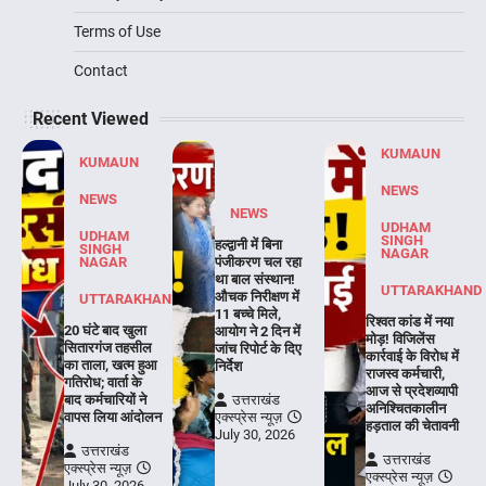
Terms of Use
Contact
Recent Viewed
KUMAUN
KUMAUN
NEWS
NEWS
NEWS
UDHAM
UDHAM
SINGH
हल्द्वानी में बिना
SINGH
NAGAR
NAGAR
पंजीकरण चल रहा
था बाल संस्थान!
UTTARAKHAND
औचक निरीक्षण में
UTTARAKHAND
11 बच्चे मिले,
रिश्वत कांड में नया
20 घंटे बाद खुला
आयोग ने 2 दिन में
मोड़! विजिलेंस
सितारगंज तहसील
जांच रिपोर्ट के दिए
कार्रवाई के विरोध में
का ताला, खत्म हुआ
निर्देश
राजस्व कर्मचारी,
गतिरोध; वार्ता के
आज से प्रदेशव्यापी
बाद कर्मचारियों ने
उत्तराखंड
अनिश्चितकालीन
वापस लिया आंदोलन
एक्स्प्रेस न्यूज़
हड़ताल की चेतावनी
July 30, 2026
उत्तराखंड
उत्तराखंड
एक्स्प्रेस न्यूज़
एक्स्प्रेस न्यूज़
July 30, 2026