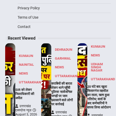
Privacy Policy
Terms of Use
Contact
Recent Viewed
KUMAUN
DEHRADUN
NEWS
KUMAUN
GARHWAL
UDHAM
NAINITAL
NEWS
SINGH
NAGAR
NEWS
UTTARAKHAND
UTTARAKHAND
UTTARAKHAND
शराबियों की बारात
20 घंटे बाद खुला
लेकर थाने पहुँची
SIR को लेकर
सितारगंज तहसील
पुलिस! सार्वजनिक
जिलाधिकारी की
का ताला, खत्म हुआ
जगहों पर जाम
अपील
गतिरोध; वार्ता के
छलकाने वाले लोगों
बाद कर्मचारियों ने
पर कार्रवाई
उत्तराखंड
वापस लिया आंदोलन
एक्स्प्रेस न्यूज़
उत्तराखंड
August 3, 2026
उत्तराखंड