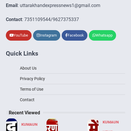
Email
: uttarakhandexpressnews1@gmail.com
Contact
: 7351109544/9627375337
YouTube
Instagram
Facebook
Whatsapp
Quick Links
About Us
Privacy Policy
Terms of Use
Contact
Recent Viewed
KUMAUN
KUMAUN