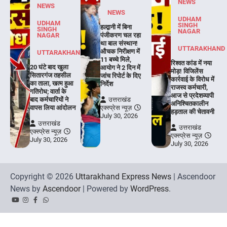
NEWS
NEWS
NEWS
UDHAM
UDHAM
SINGH
हल्द्वानी में बिना
SINGH
NAGAR
NAGAR
पंजीकरण चल रहा
था बाल संस्थान!
UTTARAKHAND
औचक निरीक्षण में
UTTARAKHAND
11 बच्चे मिले,
रिश्वत कांड में नया
20 घंटे बाद खुला
आयोग ने 2 दिन में
मोड़! विजिलेंस
सितारगंज तहसील
जांच रिपोर्ट के दिए
कार्रवाई के विरोध में
का ताला, खत्म हुआ
निर्देश
राजस्व कर्मचारी,
गतिरोध; वार्ता के
आज से प्रदेशव्यापी
बाद कर्मचारियों ने
उत्तराखंड
अनिश्चितकालीन
वापस लिया आंदोलन
एक्स्प्रेस न्यूज़
हड़ताल की चेतावनी
July 30, 2026
उत्तराखंड
उत्तराखंड
एक्स्प्रेस न्यूज़
एक्स्प्रेस न्यूज़
July 30, 2026
July 30, 2026
Copyright © 2026
Uttarakhand Express News
| Ascendoor
News by
Ascendoor
| Powered by
WordPress
.
YouTube
Instagram
Facebook
Whatsapp