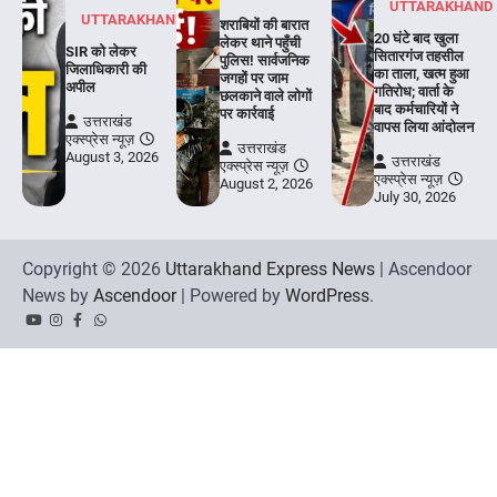
UTTARAKHAND
UTTARAKHAND
शराबियों की बारात
20 घंटे बाद खुला
लेकर थाने पहुँची
SIR को लेकर
सितारगंज तहसील
पुलिस! सार्वजनिक
जिलाधिकारी की
का ताला, खत्म हुआ
जगहों पर जाम
अपील
गतिरोध; वार्ता के
छलकाने वाले लोगों
बाद कर्मचारियों ने
पर कार्रवाई
उत्तराखंड
वापस लिया आंदोलन
एक्स्प्रेस न्यूज़
उत्तराखंड
August 3, 2026
उत्तराखंड
एक्स्प्रेस न्यूज़
एक्स्प्रेस न्यूज़
August 2, 2026
July 30, 2026
Copyright © 2026
Uttarakhand Express News
| Ascendoor
News by
Ascendoor
| Powered by
WordPress
.
YouTube
Instagram
Facebook
Whatsapp