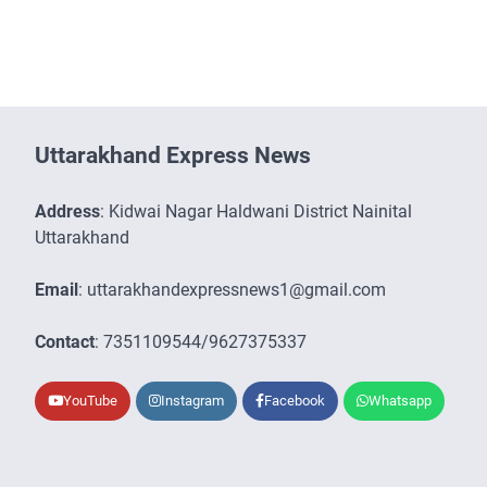
Uttarakhand Express News
Address
: Kidwai Nagar Haldwani District Nainital
Uttarakhand
Email
: uttarakhandexpressnews1@gmail.com
Contact
: 7351109544/9627375337
YouTube
Instagram
Facebook
Whatsapp