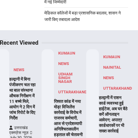
में नई जिम्मेदारी
मेडिकल कॉलेजों में बड़ा प्रशासनिक बदलाव, शासन ने
जारी किए तबादला आदेश
Recent Viewed
KUMAUN
KUMAUN
NEWS
NAINITAL
NEWS
UDHAM
SINGH
NEWS
हल्द्वानी में बिना
NAGAR
पंजीकरण चल रहा
UTTARAKHAND
था बाल संस्थान!
UTTARAKHAND
औचक निरीक्षण में
हल्द्वानी में राशन
11 बच्चे मिले,
रिश्वत कांड में नया
कार्ड व्यवस्था हुई
आयोग ने 2 दिन में
मोड़! विजिलेंस
हाईटेक, अब घर बैठे
जांच रिपोर्ट के दिए
कार्रवाई के विरोध में
करें ऑनलाइन
निर्देश
राजस्व कर्मचारी,
आवेदन; अपात्र
आज से प्रदेशव्यापी
कार्डधारकों पर भी
उत्तराखंड
अनिश्चितकालीन
सख्त कार्रवाई
एक्स्प्रेस न्यूज़
हड़ताल की चेतावनी
July 30, 2026