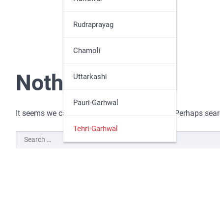
Nainital
Rudraprayag
Pithoragarh
Chamoli
Nothing Found
Udham Singh Nagar
Uttarkashi
Pauri-Garhwal
It seems we can’t find what you’re looking for. Perhaps sea
Tehri-Garhwal
Search
for: