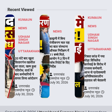
Recent Viewed
KUMAUN
KUMAUN
NEWS
NEWS
NEWS
UDHAM
UDHAM
SINGH
हल्द्वानी में बिना
SINGH
NAGAR
NAGAR
पंजीकरण चल रहा
था बाल संस्थान!
UTTARAKHAND
औचक निरीक्षण में
UTTARAKHAND
11 बच्चे मिले,
रिश्वत कांड में नया
20 घंटे बाद खुला
आयोग ने 2 दिन में
मोड़! विजिलेंस
सितारगंज तहसील
जांच रिपोर्ट के दिए
कार्रवाई के विरोध में
का ताला, खत्म हुआ
निर्देश
राजस्व कर्मचारी,
गतिरोध; वार्ता के
आज से प्रदेशव्यापी
बाद कर्मचारियों ने
उत्तराखंड
अनिश्चितकालीन
वापस लिया आंदोलन
एक्स्प्रेस न्यूज़
हड़ताल की चेतावनी
July 30, 2026
उत्तराखंड
उत्तराखंड
एक्स्प्रेस न्यूज़
एक्स्प्रेस न्यूज़
July 30, 2026
July 30, 2026