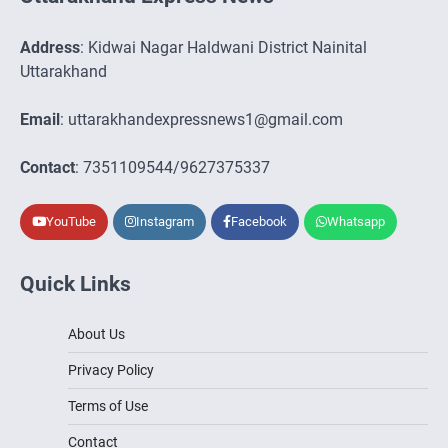
Address
: Kidwai Nagar Haldwani District Nainital
Uttarakhand
Email
: uttarakhandexpressnews1@gmail.com
Contact
: 7351109544/9627375337
YouTube
Instagram
Facebook
Whatsapp
Quick Links
About Us
Privacy Policy
Terms of Use
Contact