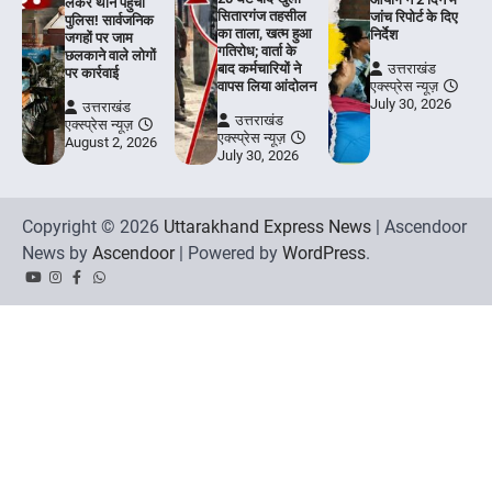
लेकर थाने पहुँची
सितारगंज तहसील
जांच रिपोर्ट के दिए
पुलिस! सार्वजनिक
का ताला, खत्म हुआ
निर्देश
जगहों पर जाम
गतिरोध; वार्ता के
छलकाने वाले लोगों
बाद कर्मचारियों ने
उत्तराखंड
पर कार्रवाई
वापस लिया आंदोलन
एक्स्प्रेस न्यूज़
July 30, 2026
उत्तराखंड
उत्तराखंड
एक्स्प्रेस न्यूज़
एक्स्प्रेस न्यूज़
August 2, 2026
July 30, 2026
Copyright © 2026
Uttarakhand Express News
| Ascendoor
News by
Ascendoor
| Powered by
WordPress
.
YouTube
Instagram
Facebook
Whatsapp