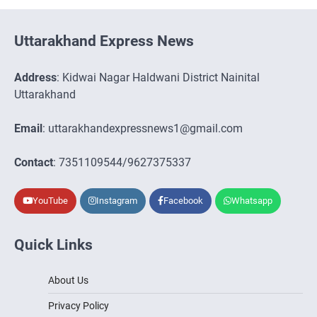
Uttarakhand Express News
Address
: Kidwai Nagar Haldwani District Nainital
Uttarakhand
Email
: uttarakhandexpressnews1@gmail.com
Contact
: 7351109544/9627375337
YouTube
Instagram
Facebook
Whatsapp
Quick Links
About Us
Privacy Policy