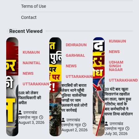
Terms of Use
Contact
Recent Viewed
KUMAUN
DEHRADUN
NEWS
KUMAUN
GARHWAL
UDHAM
NAINITAL
NEWS
SINGH
NAGAR
NEWS
UTTARAKHAND
UTTARAKHAND
UTTARAKHAND
शराबियों की बारात
20 घंटे बाद खुला
लेकर थाने पहुँची
SIR को लेकर
सितारगंज तहसील
पुलिस! सार्वजनिक
जिलाधिकारी की
का ताला, खत्म हुआ
जगहों पर जाम
अपील
गतिरोध; वार्ता के
छलकाने वाले लोगों
बाद कर्मचारियों ने
पर कार्रवाई
उत्तराखंड
वापस लिया आंदोलन
एक्स्प्रेस न्यूज़
उत्तराखंड
August 3, 2026
उत्तराखंड
एक्स्प्रेस न्यूज़
एक्स्प्रेस न्यूज़
August 2, 2026
July 30, 2026