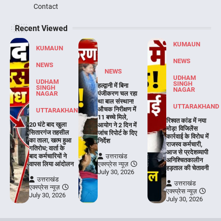
Contact
Recent Viewed
KUMAUN
KUMAUN
NEWS
NEWS
NEWS
UDHAM
UDHAM
SINGH
हल्द्वानी में बिना
SINGH
NAGAR
NAGAR
पंजीकरण चल रहा
था बाल संस्थान!
UTTARAKHAND
औचक निरीक्षण में
UTTARAKHAND
11 बच्चे मिले,
रिश्वत कांड में नया
20 घंटे बाद खुला
आयोग ने 2 दिन में
मोड़! विजिलेंस
सितारगंज तहसील
जांच रिपोर्ट के दिए
कार्रवाई के विरोध में
का ताला, खत्म हुआ
निर्देश
राजस्व कर्मचारी,
गतिरोध; वार्ता के
आज से प्रदेशव्यापी
बाद कर्मचारियों ने
उत्तराखंड
अनिश्चितकालीन
वापस लिया आंदोलन
एक्स्प्रेस न्यूज़
हड़ताल की चेतावनी
July 30, 2026
उत्तराखंड
उत्तराखंड
एक्स्प्रेस न्यूज़
एक्स्प्रेस न्यूज़
July 30, 2026
July 30, 2026