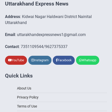
Uttarakhand Express News
Address
: Kidwai Nagar Haldwani District Nainital
Uttarakhand
Email
: uttarakhandexpressnews1@gmail.com
Contact
: 7351109544/9627375337
YouTube
Instagram
Facebook
Whatsapp
Quick Links
About Us
Privacy Policy
Terms of Use