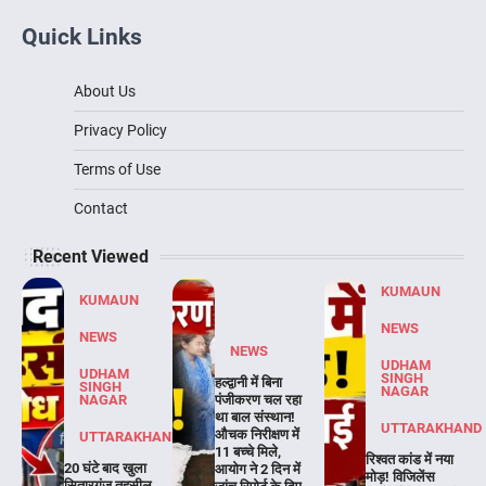
Quick Links
About Us
Privacy Policy
Terms of Use
Contact
Recent Viewed
KUMAUN
KUMAUN
NEWS
NEWS
NEWS
UDHAM
UDHAM
SINGH
हल्द्वानी में बिना
SINGH
NAGAR
NAGAR
पंजीकरण चल रहा
था बाल संस्थान!
UTTARAKHAND
औचक निरीक्षण में
UTTARAKHAND
11 बच्चे मिले,
रिश्वत कांड में नया
20 घंटे बाद खुला
आयोग ने 2 दिन में
मोड़! विजिलेंस
सितारगंज तहसील