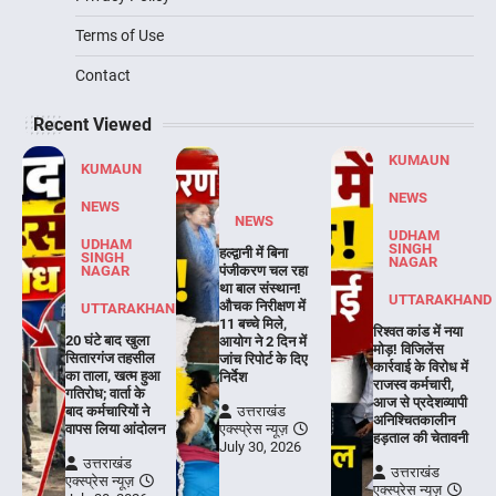
Terms of Use
Contact
Recent Viewed
KUMAUN
KUMAUN
NEWS
NEWS
NEWS
UDHAM
UDHAM
SINGH
हल्द्वानी में बिना
SINGH
NAGAR
NAGAR
पंजीकरण चल रहा
था बाल संस्थान!
UTTARAKHAND
औचक निरीक्षण में
UTTARAKHAND
11 बच्चे मिले,
रिश्वत कांड में नया
20 घंटे बाद खुला
आयोग ने 2 दिन में
मोड़! विजिलेंस
सितारगंज तहसील
जांच रिपोर्ट के दिए
कार्रवाई के विरोध में
का ताला, खत्म हुआ
निर्देश
राजस्व कर्मचारी,
गतिरोध; वार्ता के
आज से प्रदेशव्यापी
बाद कर्मचारियों ने
उत्तराखंड
अनिश्चितकालीन
वापस लिया आंदोलन
एक्स्प्रेस न्यूज़
हड़ताल की चेतावनी
July 30, 2026
उत्तराखंड
उत्तराखंड
एक्स्प्रेस न्यूज़
एक्स्प्रेस न्यूज़