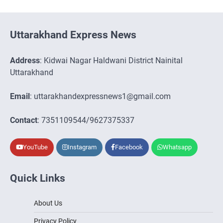
Uttarakhand Express News
Address
: Kidwai Nagar Haldwani District Nainital
Uttarakhand
Email
: uttarakhandexpressnews1@gmail.com
Contact
: 7351109544/9627375337
YouTube
Instagram
Facebook
Whatsapp
Quick Links
About Us
Privacy Policy