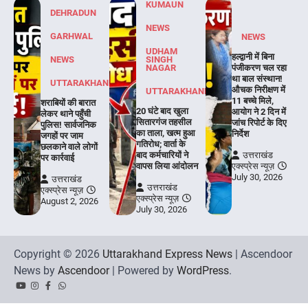
KUMAUN
DEHRADUN
NEWS
GARHWAL
NEWS
UDHAM
हल्द्वानी में बिना
NEWS
SINGH
NAGAR
पंजीकरण चल रहा
था बाल संस्थान!
UTTARAKHAND
औचक निरीक्षण में
UTTARAKHAND
11 बच्चे मिले,
शराबियों की बारात
20 घंटे बाद खुला
आयोग ने 2 दिन में
लेकर थाने पहुँची
सितारगंज तहसील
जांच रिपोर्ट के दिए
पुलिस! सार्वजनिक
का ताला, खत्म हुआ
निर्देश
जगहों पर जाम
गतिरोध; वार्ता के
छलकाने वाले लोगों
बाद कर्मचारियों ने
उत्तराखंड
पर कार्रवाई
वापस लिया आंदोलन
एक्स्प्रेस न्यूज़
July 30, 2026
उत्तराखंड
उत्तराखंड
एक्स्प्रेस न्यूज़
एक्स्प्रेस न्यूज़
August 2, 2026
July 30, 2026
Copyright © 2026
Uttarakhand Express News
| Ascendoor
News by
Ascendoor
| Powered by
WordPress
.
YouTube
Instagram
Facebook
Whatsapp