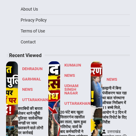
About Us
Privacy Policy
Terms of Use
Contact
Recent Viewed
KUMAUN
DEHRADUN
NEWS
GARHWAL
NEWS
UDHAM
हल्द्वानी में बिना
NEWS
SINGH
NAGAR
पंजीकरण चल रहा
था बाल संस्थान!
UTTARAKHAND
औचक निरीक्षण में
UTTARAKHAND
11 बच्चे मिले,
शराबियों की बारात
20 घंटे बाद खुला
आयोग ने 2 दिन में
लेकर थाने पहुँची
सितारगंज तहसील
जांच रिपोर्ट के दिए
पुलिस! सार्वजनिक
का ताला, खत्म हुआ
निर्देश
जगहों पर जाम
गतिरोध; वार्ता के
छलकाने वाले लोगों
बाद कर्मचारियों ने
उत्तराखंड
पर कार्रवाई