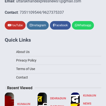
Email
: uttarakhandexpressnews1@gmail.com
Contact
: 7351109544/9627375337
YouTube
Instagram
Facebook
Whatsapp
Quick Links
About Us
Privacy Policy
Terms of Use
Contact
Recent Viewed
KUMAUN
DEHRADUN
NEWS
KUMAUN