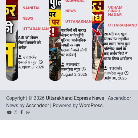
GARHWAL
UDHAM
NAINITAL
NEWS
SINGH
NAGAR
NEWS
UTTARAKHAND
UTTARAKHAND
UTTARAKHAND
शराबियों की बारात
20 घंटे बाद खुला
लेकर थाने पहुँची
SIR को लेकर
सितारगंज तहसील
पुलिस! सार्वजनिक
जिलाधिकारी की
का ताला, खत्म हुआ
जगहों पर जाम
अपील
गतिरोध; वार्ता के
छलकाने वाले लोगों
बाद कर्मचारियों ने
पर कार्रवाई
उत्तराखंड
वापस लिया आंदोलन
एक्स्प्रेस न्यूज़
उत्तराखंड
August 3, 2026
उत्तराखंड
एक्स्प्रेस न्यूज़
एक्स्प्रेस न्यूज़
August 2, 2026
July 30, 2026
Copyright © 2026
Uttarakhand Express News
| Ascendoor
News by
Ascendoor
| Powered by
WordPress
.
YouTube
Instagram
Facebook
Whatsapp