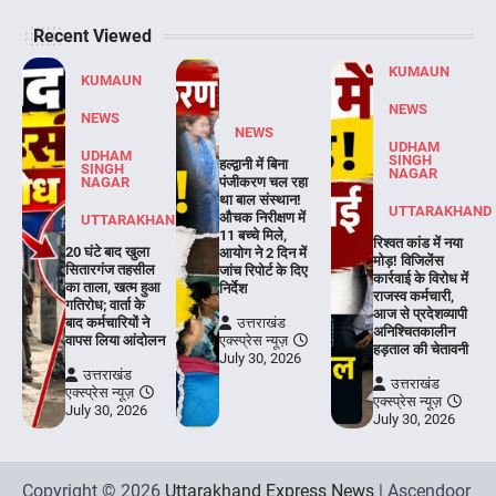
Recent Viewed
KUMAUN
KUMAUN
NEWS
NEWS
NEWS
UDHAM
UDHAM
SINGH
हल्द्वानी में बिना
SINGH
NAGAR
NAGAR
पंजीकरण चल रहा
था बाल संस्थान!
UTTARAKHAND
औचक निरीक्षण में
UTTARAKHAND
11 बच्चे मिले,
रिश्वत कांड में नया
20 घंटे बाद खुला
आयोग ने 2 दिन में
मोड़! विजिलेंस
सितारगंज तहसील
जांच रिपोर्ट के दिए
कार्रवाई के विरोध में
का ताला, खत्म हुआ
निर्देश
राजस्व कर्मचारी,
गतिरोध; वार्ता के
आज से प्रदेशव्यापी
बाद कर्मचारियों ने
उत्तराखंड
अनिश्चितकालीन
वापस लिया आंदोलन
एक्स्प्रेस न्यूज़
हड़ताल की चेतावनी
July 30, 2026
उत्तराखंड
उत्तराखंड
एक्स्प्रेस न्यूज़
एक्स्प्रेस न्यूज़
July 30, 2026
July 30, 2026
Copyright © 2026
Uttarakhand Express News
| Ascendoor