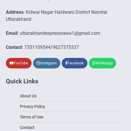
Address
: Kidwai Nagar Haldwani District Nainital
Uttarakhand
Email
: uttarakhandexpressnews1@gmail.com
Contact
: 7351109544/9627375337
YouTube
Instagram
Facebook
Whatsapp
Quick Links
About Us
Privacy Policy
Terms of Use
Contact