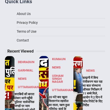
Quick Links
About Us
Privacy Policy
Terms of Use
Contact
Recent Viewed
KUMAUN
DEHRADUN
NEWS
GARHWAL
NEWS
UDHAM
हल्द्वानी में बिना
NEWS
SINGH
NAGAR
पंजीकरण चल रहा
था बाल संस्थान!
UTTARAKHAND
औचक निरीक्षण में
UTTARAKHAND
11 बच्चे मिले,
शराबियों की बारात
20 घंटे बाद खुला
आयोग ने 2 दिन में
लेकर थाने पहुँची
सितारगंज तहसील
जांच रिपोर्ट के दिए
पुलिस! सार्वजनिक
का ताला, खत्म हुआ
निर्देश
जगहों पर जाम
गतिरोध; वार्ता के
छलकाने वाले लोगों