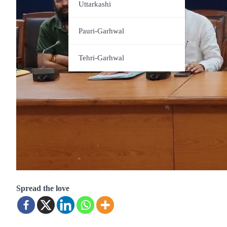
Udham Singh Nagar
Uttarkashi
Pauri-Garhwal
Tehri-Garhwal
Spread the love