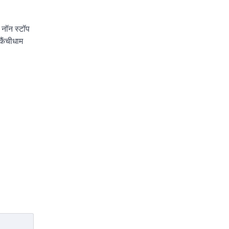
े नॉन स्टॉप
ैंचीधाम