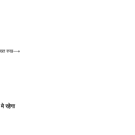
ख्त रुख
⟶
मे रहेगा