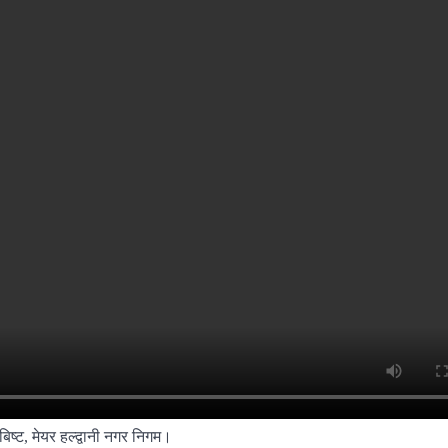
िष्ट, मेयर हल्द्वानी नगर निगम।