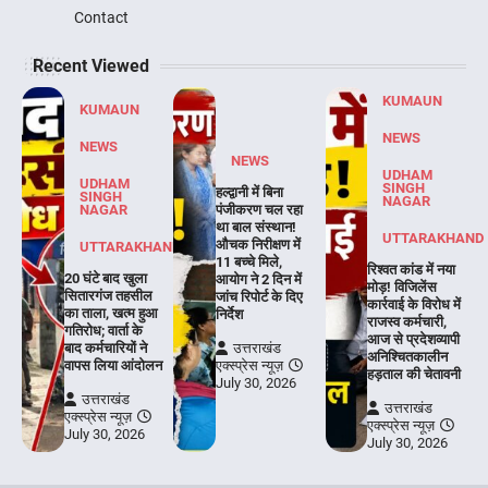
Contact
Recent Viewed
KUMAUN
KUMAUN
NEWS
NEWS
NEWS
UDHAM
UDHAM
SINGH
हल्द्वानी में बिना
SINGH
NAGAR
NAGAR
पंजीकरण चल रहा
था बाल संस्थान!
UTTARAKHAND
औचक निरीक्षण में
UTTARAKHAND
11 बच्चे मिले,
रिश्वत कांड में नया
20 घंटे बाद खुला
आयोग ने 2 दिन में
मोड़! विजिलेंस
सितारगंज तहसील
जांच रिपोर्ट के दिए
कार्रवाई के विरोध में
का ताला, खत्म हुआ
निर्देश
राजस्व कर्मचारी,
गतिरोध; वार्ता के
आज से प्रदेशव्यापी
बाद कर्मचारियों ने
उत्तराखंड
अनिश्चितकालीन
वापस लिया आंदोलन
एक्स्प्रेस न्यूज़
हड़ताल की चेतावनी
July 30, 2026
उत्तराखंड
उत्तराखंड
एक्स्प्रेस न्यूज़
एक्स्प्रेस न्यूज़
July 30, 2026
July 30, 2026