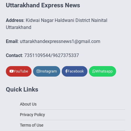
Uttarakhand Express News
Address
: Kidwai Nagar Haldwani District Nainital
Uttarakhand
Email
: uttarakhandexpressnews1@gmail.com
Contact
: 7351109544/9627375337
YouTube
Instagram
Facebook
Whatsapp
Quick Links
About Us
Privacy Policy
Terms of Use