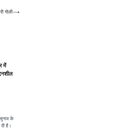
ारी गोली
⟶
 में
ेदनशील
चुनाव के
ा दी है।