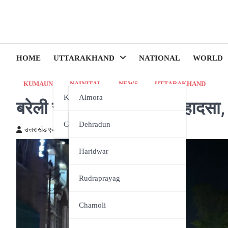
HOME
UTTARAKHAND
NATIONAL
WORLD
KUMAUN
NAINITAL
NEWS
UTTARAKHAND
Kumaun
Almora
बरेली रोड पर देर रात सड़क हाद
Garhwal
Bageshwar
Dehradun
उत्तराखंड एक्स्प्रेस न्यूज़
April 18, 2025
Champawat
Haridwar
Nainital
Rudraprayag
Pithoragarh
Chamoli