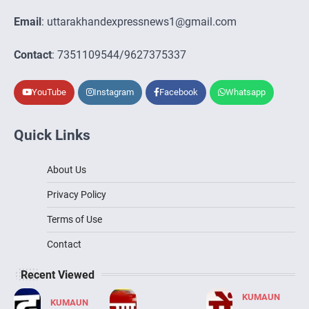
Email
: uttarakhandexpressnews1@gmail.com
Contact
: 7351109544/9627375337
YouTube
Instagram
Facebook
Whatsapp
Quick Links
About Us
Privacy Policy
Terms of Use
Contact
Recent Viewed
KUMAUN
KUMAUN