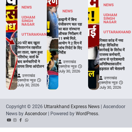
NEWS
NEWS
NEWS
UDHAM
UDHAM
SINGH
हल्द्वानी में बिना
SINGH
NAGAR
NAGAR
पंजीकरण चल रहा
था बाल संस्थान!
UTTARAKHAND
औचक निरीक्षण में
UTTARAKHAND
11 बच्चे मिले,
रिश्वत कांड में नया
20 घंटे बाद खुला
आयोग ने 2 दिन में
मोड़! विजिलेंस
सितारगंज तहसील
जांच रिपोर्ट के दिए
कार्रवाई के विरोध में
का ताला, खत्म हुआ
निर्देश
राजस्व कर्मचारी,
गतिरोध; वार्ता के
आज से प्रदेशव्यापी
बाद कर्मचारियों ने
उत्तराखंड
अनिश्चितकालीन
वापस लिया आंदोलन
एक्स्प्रेस न्यूज़
हड़ताल की चेतावनी
July 30, 2026
उत्तराखंड
उत्तराखंड
एक्स्प्रेस न्यूज़
एक्स्प्रेस न्यूज़
July 30, 2026
July 30, 2026
Copyright © 2026
Uttarakhand Express News
| Ascendoor
News by
Ascendoor
| Powered by
WordPress
.
YouTube
Instagram
Facebook
Whatsapp