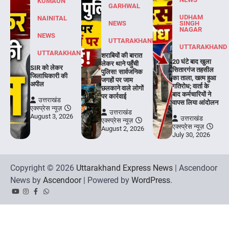
KUMAUN
GARHWAL
UDHAM
NAINITAL
NEWS
SINGH
NAGAR
NEWS
UTTARAKHAND
UTTARAKHAND
UTTARAKHAND
शराबियों की बारात
20 घंटे बाद खुला
लेकर थाने पहुँची
SIR को लेकर
सितारगंज तहसील
पुलिस! सार्वजनिक
जिलाधिकारी की
का ताला, खत्म हुआ
जगहों पर जाम
अपील
गतिरोध; वार्ता के
छलकाने वाले लोगों
बाद कर्मचारियों ने
पर कार्रवाई
उत्तराखंड
वापस लिया आंदोलन
एक्स्प्रेस न्यूज़
उत्तराखंड
August 3, 2026
उत्तराखंड
एक्स्प्रेस न्यूज़
एक्स्प्रेस न्यूज़
August 2, 2026
July 30, 2026
Copyright © 2026
Uttarakhand Express News
| Ascendoor
News by
Ascendoor
| Powered by
WordPress
.
YouTube
Instagram
Facebook
Whatsapp