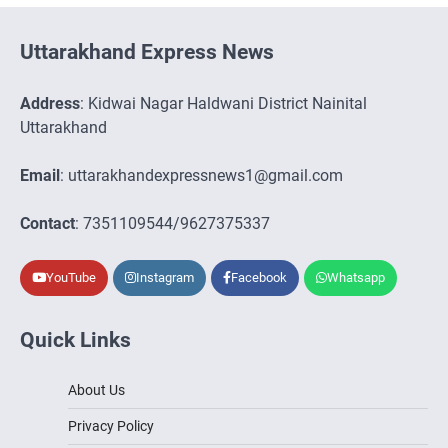
Uttarakhand Express News
Address
: Kidwai Nagar Haldwani District Nainital
Uttarakhand
Email
: uttarakhandexpressnews1@gmail.com
Contact
: 7351109544/9627375337
YouTube
Instagram
Facebook
Whatsapp
Quick Links
About Us
Privacy Policy