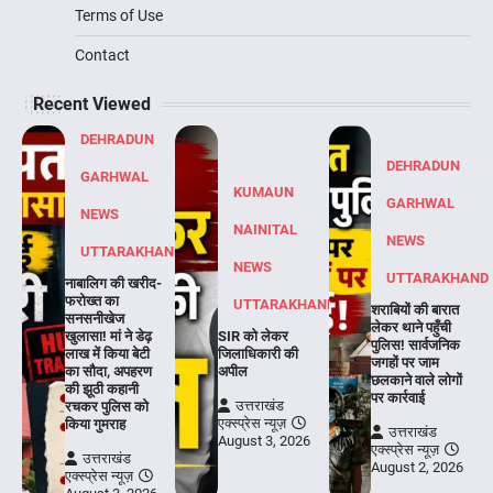
Terms of Use
Contact
Recent Viewed
DEHRADUN
DEHRADUN
GARHWAL
KUMAUN
GARHWAL
NEWS
NAINITAL
NEWS
UTTARAKHAND
NEWS
UTTARAKHAND
नाबालिग की खरीद-
फरोख्त का
UTTARAKHAND
शराबियों की बारात
सनसनीखेज
लेकर थाने पहुँची
खुलासा! मां ने डेढ़
SIR को लेकर
पुलिस! सार्वजनिक
लाख में किया बेटी
जिलाधिकारी की
जगहों पर जाम
का सौदा, अपहरण
अपील
छलकाने वाले लोगों
की झूठी कहानी
पर कार्रवाई
उत्तराखंड
रचकर पुलिस को
एक्स्प्रेस न्यूज़
किया गुमराह
उत्तराखंड
August 3, 2026
एक्स्प्रेस न्यूज़
उत्तराखंड
August 2, 2026
एक्स्प्रेस न्यूज़