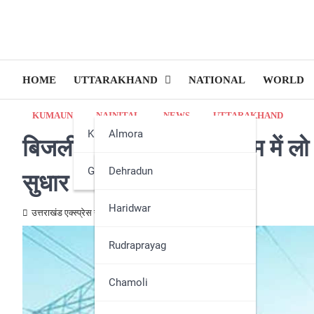
HOME
UTTARAKHAND
NATIONAL
WORLD
KUMAUN
NAINITAL
NEWS
UTTARAKHAND
Kumaun
Almora
बिजली विभाग ने गर्मी के मौसम में ल
Garhwal
Bageshwar
Dehradun
सुधार
Champawat
Haridwar
उत्तराखंड एक्स्प्रेस न्यूज़
March 18, 2025
Nainital
Rudraprayag
Pithoragarh
Chamoli