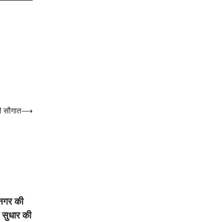
की सौगात
⟶
 नगर की
ा सुधार की