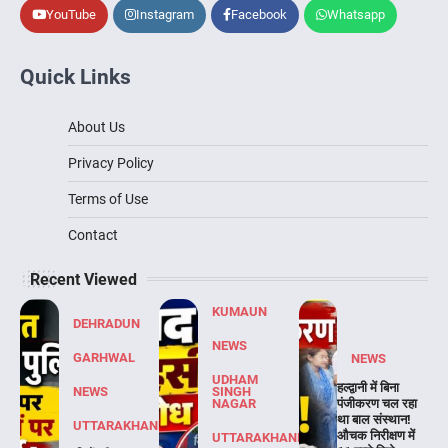
YouTube
Instagram
Facebook
Whatsapp
Quick Links
About Us
Privacy Policy
Terms of Use
Contact
Recent Viewed
KUMAUN
DEHRADUN
NEWS
GARHWAL
NEWS
UDHAM
हल्द्वानी में बिना
NEWS
SINGH
NAGAR
पंजीकरण चल रहा
था बाल संस्थान!
UTTARAKHAND
औचक निरीक्षण में
UTTARAKHAND