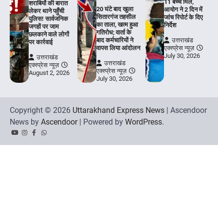
11 बच्चे मिले,
शराबियों की बारात
20 घंटे बाद खुला
आयोग ने 2 दिन में
लेकर थाने पहुँची
सितारगंज तहसील
जांच रिपोर्ट के दिए
पुलिस! सार्वजनिक
का ताला, खत्म हुआ
निर्देश
जगहों पर जाम
गतिरोध; वार्ता के
छलकाने वाले लोगों
बाद कर्मचारियों ने
उत्तराखंड
पर कार्रवाई
वापस लिया आंदोलन
एक्स्प्रेस न्यूज़
July 30, 2026
उत्तराखंड
उत्तराखंड
एक्स्प्रेस न्यूज़
एक्स्प्रेस न्यूज़
August 2, 2026
July 30, 2026
Copyright © 2026
Uttarakhand Express News
| Ascendoor
News by
Ascendoor
| Powered by
WordPress
.
YouTube
Instagram
Facebook
Whatsapp