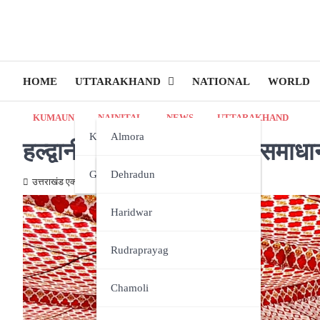
HOME
UTTARAKHAND
NATIONAL
WORLD
KUMAUN
NAINITAL
NEWS
UTTARAKHAND
Kumaun
Almora
हल्द्वानी में आयोजित हुआ जनसमाध
Garhwal
Bageshwar
Dehradun
उत्तराखंड एक्स्प्रेस न्यूज़
August 16, 2024
Champawat
Haridwar
Nainital
Rudraprayag
Pithoragarh
Chamoli