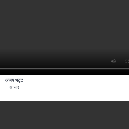
अजय भट्ट
सांसद