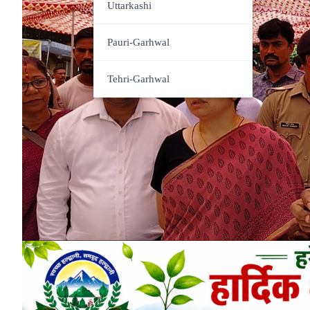
Udham Singh Nagar
Uttarkashi
Pauri-Garhwal
Tehri-Garhwal