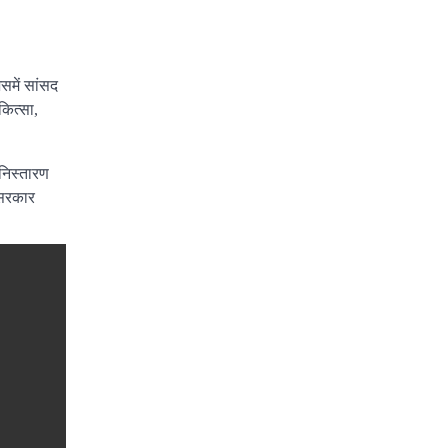
समें सांसद
कित्सा,
 निस्तारण
 सरकार