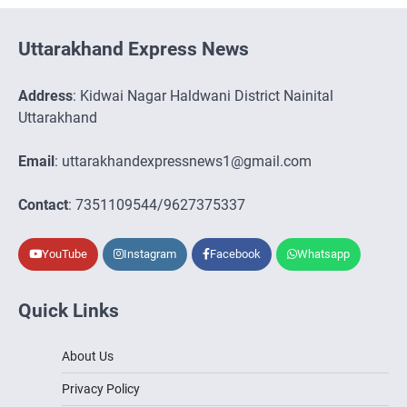
Uttarakhand Express News
Address
: Kidwai Nagar Haldwani District Nainital
Uttarakhand
Email
: uttarakhandexpressnews1@gmail.com
Contact
: 7351109544/9627375337
YouTube
Instagram
Facebook
Whatsapp
Quick Links
About Us
Privacy Policy