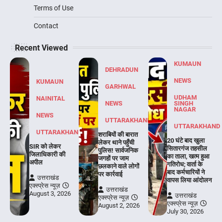
Terms of Use
Contact
Recent Viewed
KUMAUN
DEHRADUN
NEWS
KUMAUN
GARHWAL
UDHAM
NAINITAL
NEWS
SINGH
NAGAR
NEWS
UTTARAKHAND
UTTARAKHAND
UTTARAKHAND
शराबियों की बारात
20 घंटे बाद खुला
लेकर थाने पहुँची
SIR को लेकर
सितारगंज तहसील
पुलिस! सार्वजनिक
जिलाधिकारी की
का ताला, खत्म हुआ
जगहों पर जाम
अपील
गतिरोध; वार्ता के
छलकाने वाले लोगों
बाद कर्मचारियों ने
पर कार्रवाई
उत्तराखंड
वापस लिया आंदोलन
एक्स्प्रेस न्यूज़
उत्तराखंड
August 3, 2026
उत्तराखंड
एक्स्प्रेस न्यूज़
एक्स्प्रेस न्यूज़
August 2, 2026
July 30, 2026