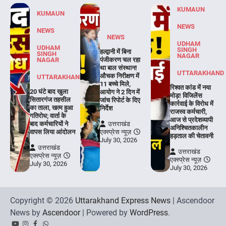
KUMAUN
KUMAUN
NEWS
NEWS
NEWS
UDHAM
UDHAM
SINGH
हल्द्वानी में बिना
SINGH
NAGAR
NAGAR
पंजीकरण चल रहा
था बाल संस्थान!
UTTARAKHAND
औचक निरीक्षण में
UTTARAKHAND
11 बच्चे मिले,
रिश्वत कांड में नया
20 घंटे बाद खुला
आयोग ने 2 दिन में
मोड़! विजिलेंस
सितारगंज तहसील
जांच रिपोर्ट के दिए
कार्रवाई के विरोध में
का ताला, खत्म हुआ
निर्देश
राजस्व कर्मचारी,
गतिरोध; वार्ता के
आज से प्रदेशव्यापी
बाद कर्मचारियों ने
उत्तराखंड
अनिश्चितकालीन
वापस लिया आंदोलन
एक्स्प्रेस न्यूज़
हड़ताल की चेतावनी
July 30, 2026
उत्तराखंड
उत्तराखंड
एक्स्प्रेस न्यूज़
एक्स्प्रेस न्यूज़
July 30, 2026
July 30, 2026
Copyright © 2026
Uttarakhand Express News
| Ascendoor
News by
Ascendoor
| Powered by
WordPress
.