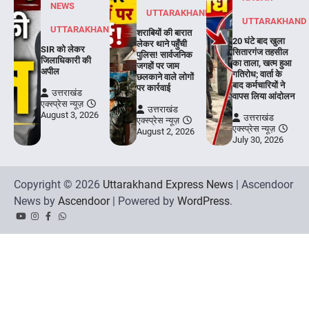
NEWS
UTTARAKHAND
UTTARAKHAND
UTTARAKHAND
शराबियों की बारात
20 घंटे बाद खुला
लेकर थाने पहुँची
SIR को लेकर
सितारगंज तहसील
पुलिस! सार्वजनिक
जिलाधिकारी की
का ताला, खत्म हुआ
जगहों पर जाम
अपील
गतिरोध; वार्ता के
छलकाने वाले लोगों
बाद कर्मचारियों ने
पर कार्रवाई
उत्तराखंड
वापस लिया आंदोलन
एक्स्प्रेस न्यूज़
उत्तराखंड
August 3, 2026
उत्तराखंड
एक्स्प्रेस न्यूज़
एक्स्प्रेस न्यूज़
August 2, 2026
July 30, 2026
Copyright © 2026
Uttarakhand Express News
| Ascendoor
News by
Ascendoor
| Powered by
WordPress
.
YouTube
Instagram
Facebook
Whatsapp