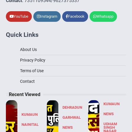
Contact
: 7351109544/9627375337
YouTube
Instagram
Facebook
Whatsapp
Quick Links
About Us
Privacy Policy
Terms of Use
Contact
Recent Viewed
KUMAUN
DEHRADUN
NEWS
KUMAUN
GARHWAL
UDHAM
NAINITAL
NEWS
SINGH
NAGAR