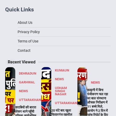
Quick Links
About Us
Privacy Policy
Terms of Use
Contact
Recent Viewed
KUMAUN
DEHRADUN
NEWS
GARHWAL
NEWS
UDHAM
हल्द्वानी में बिना
NEWS
SINGH
NAGAR
पंजीकरण चल रहा
था बाल संस्थान!
UTTARAKHAND
औचक निरीक्षण में
UTTARAKHAND
11 बच्चे मिले,
शराबियों की बारात
20 घंटे बाद खुला
आयोग ने 2 दिन में
लेकर थाने पहुँची
सितारगंज तहसील
जांच रिपोर्ट के दिए
पुलिस! सार्वजनिक