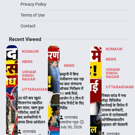
Privacy Policy
Terms of Use
Contact
Recent Viewed
KUMAUN
KUMAUN
NEWS
NEWS
NEWS
UDHAM
UDHAM
SINGH
हल्द्वानी में बिना
SINGH
NAGAR
NAGAR
पंजीकरण चल रहा
था बाल संस्थान!
UTTARAKHAND
औचक निरीक्षण में
UTTARAKHAND
11 बच्चे मिले,
रिश्वत कांड में नया
20 घंटे बाद खुला
आयोग ने 2 दिन में
मोड़! विजिलेंस
सितारगंज तहसील
जांच रिपोर्ट के दिए
कार्रवाई के विरोध में
का ताला, खत्म हुआ
निर्देश
राजस्व कर्मचारी,
गतिरोध; वार्ता के
आज से प्रदेशव्यापी
बाद कर्मचारियों ने
उत्तराखंड
अनिश्चितकालीन
वापस लिया आंदोलन
एक्स्प्रेस न्यूज़
हड़ताल की चेतावनी
July 30, 2026
उत्तराखंड
उत्तराखंड