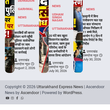
DEHRADUN
NEWS
GARHWAL
NEWS
UDHAM
हल्द्वानी में बिना
NEWS
SINGH
NAGAR
पंजीकरण चल रहा
था बाल संस्थान!
UTTARAKHAND
औचक निरीक्षण में
UTTARAKHAND
11 बच्चे मिले,
शराबियों की बारात
20 घंटे बाद खुला
आयोग ने 2 दिन में
लेकर थाने पहुँची
सितारगंज तहसील
जांच रिपोर्ट के दिए
पुलिस! सार्वजनिक
का ताला, खत्म हुआ
निर्देश
जगहों पर जाम
गतिरोध; वार्ता के
छलकाने वाले लोगों
बाद कर्मचारियों ने
उत्तराखंड
पर कार्रवाई
वापस लिया आंदोलन
एक्स्प्रेस न्यूज़
July 30, 2026
उत्तराखंड
उत्तराखंड
एक्स्प्रेस न्यूज़
एक्स्प्रेस न्यूज़
August 2, 2026
July 30, 2026
Copyright © 2026
Uttarakhand Express News
| Ascendoor
News by
Ascendoor
| Powered by
WordPress
.
YouTube
Instagram
Facebook
Whatsapp