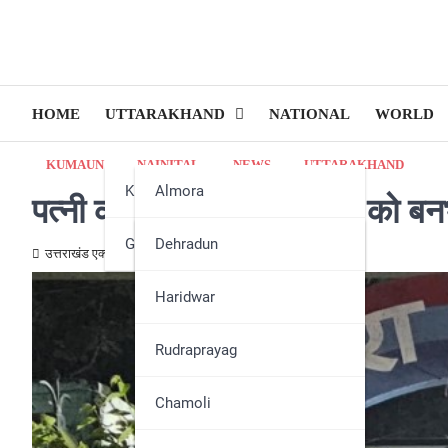
HOME
UTTARAKHAND
NATIONAL
WORLD
KUMAUN
NAINITAL
NEWS
UTTARAKHAND
Kumaun
Almora
पत्नी की हत्या के आरोपी पति को बन
Garhwal
Bageshwar
Dehradun
उत्तराखंड एक्स्प्रेस न्यूज़
October 24, 2025
Champawat
Haridwar
Nainital
Rudraprayag
Pithoragarh
Chamoli