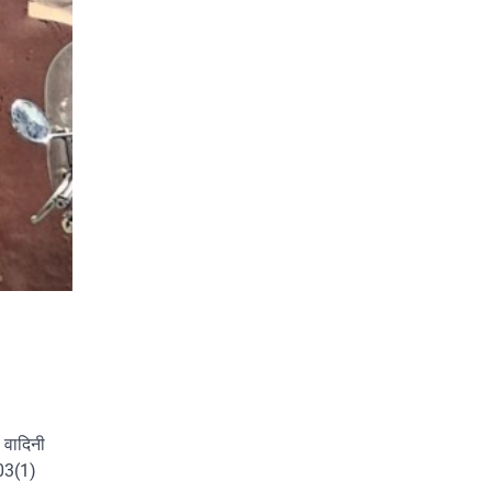
 वादिनी
103(1)