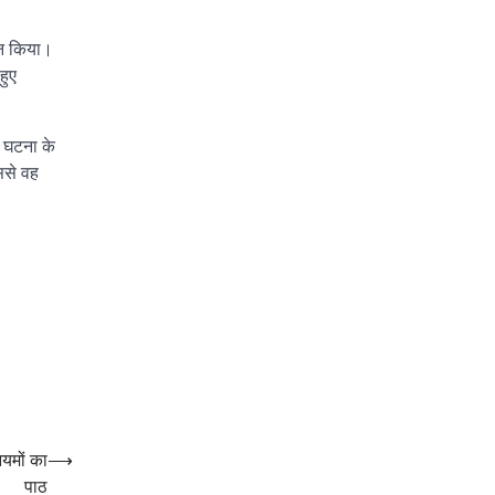
गठन किया।
हुए
। घटना के
ससे वह
ियमों का
⟶
पाठ