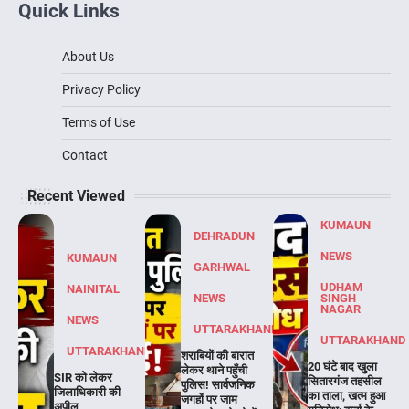
Quick Links
About Us
Privacy Policy
Terms of Use
Contact
Recent Viewed
KUMAUN
DEHRADUN
NEWS
KUMAUN
GARHWAL
UDHAM
NAINITAL
NEWS
SINGH
NAGAR
NEWS
UTTARAKHAND
UTTARAKHAND
UTTARAKHAND
शराबियों की बारात
20 घंटे बाद खुला
लेकर थाने पहुँची
SIR को लेकर
सितारगंज तहसील
पुलिस! सार्वजनिक
जिलाधिकारी की
का ताला, खत्म हुआ
जगहों पर जाम
अपील