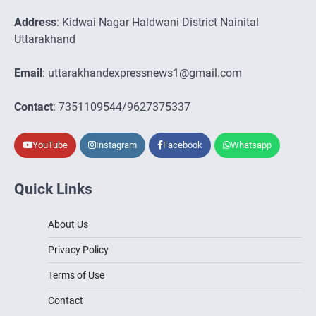
Address
: Kidwai Nagar Haldwani District Nainital
Uttarakhand
Email
: uttarakhandexpressnews1@gmail.com
Contact
: 7351109544/9627375337
YouTube
Instagram
Facebook
Whatsapp
Quick Links
About Us
Privacy Policy
Terms of Use
Contact