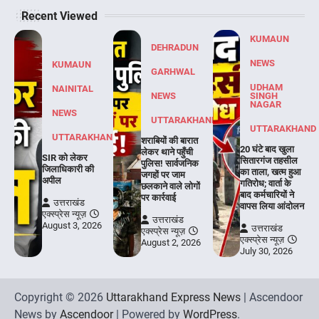
Recent Viewed
KUMAUN
DEHRADUN
NEWS
KUMAUN
GARHWAL
UDHAM
NAINITAL
NEWS
SINGH
NAGAR
NEWS
UTTARAKHAND
UTTARAKHAND
UTTARAKHAND
शराबियों की बारात
20 घंटे बाद खुला
लेकर थाने पहुँची
SIR को लेकर
सितारगंज तहसील
पुलिस! सार्वजनिक
जिलाधिकारी की
का ताला, खत्म हुआ
जगहों पर जाम
अपील
गतिरोध; वार्ता के
छलकाने वाले लोगों
बाद कर्मचारियों ने
पर कार्रवाई
उत्तराखंड
वापस लिया आंदोलन
एक्स्प्रेस न्यूज़
उत्तराखंड
August 3, 2026
उत्तराखंड
एक्स्प्रेस न्यूज़
एक्स्प्रेस न्यूज़
August 2, 2026
July 30, 2026
Copyright © 2026
Uttarakhand Express News
| Ascendoor
News by
Ascendoor
| Powered by
WordPress
.