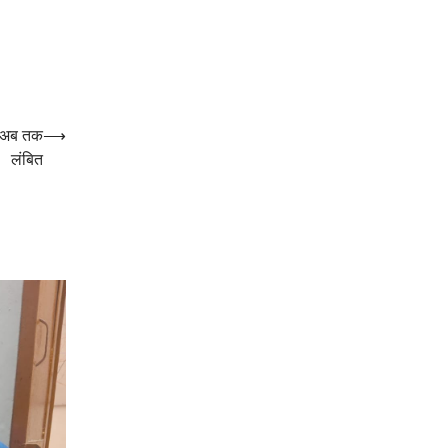
र्ट अब तक
⟶
लंबित