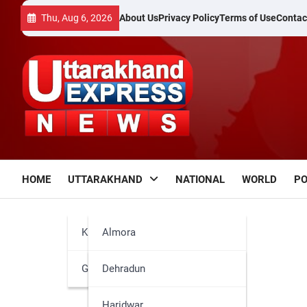
Skip
Thu, Aug 6, 2026
About Us
Privacy Policy
Terms of Use
Contac
to
content
HOME
UTTARAKHAND
NATIONAL
WORLD
PO
Kumaun
Almora
Garhwal
Bageshwar
Dehradun
Champawat
Haridwar