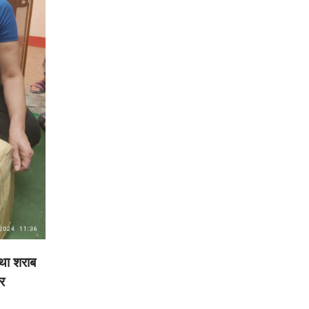
 था शराब
र