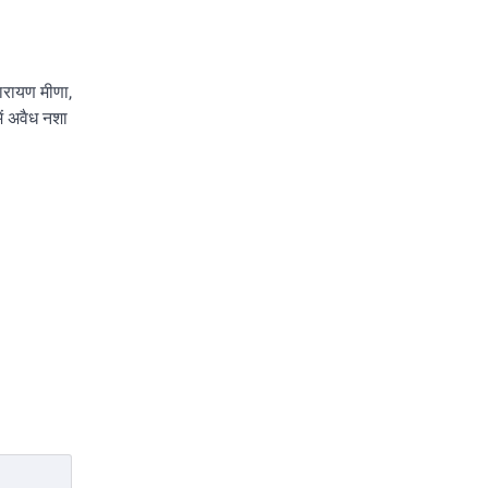
ारायण मीणा,
ें अवैध नशा