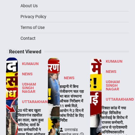
About Us
Privacy Policy
Terms of Use
Contact
Recent Viewed
KUMAUN
KUMAUN
NEWS
NEWS
NEWS
UDHAM
UDHAM
SINGH
हल्द्वानी में बिना
SINGH
NAGAR
NAGAR
पंजीकरण चल रहा
था बाल संस्थान!
UTTARAKHAND
औचक निरीक्षण में
UTTARAKHAND
11 बच्चे मिले,
रिश्वत कांड में नया
20 घंटे बाद खुला
आयोग ने 2 दिन में
मोड़! विजिलेंस
सितारगंज तहसील
जांच रिपोर्ट के दिए
कार्रवाई के विरोध में
का ताला, खत्म हुआ
निर्देश
राजस्व कर्मचारी,
गतिरोध; वार्ता के
आज से प्रदेशव्यापी
बाद कर्मचारियों ने
उत्तराखंड
अनिश्चितकालीन
वापस लिया आंदोलन
एक्स्प्रेस न्यूज़