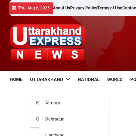
Skip
Thu, Aug 6, 2026
About Us
Privacy Policy
Terms of Use
Contac
to
content
HOME
UTTARAKHAND
NATIONAL
WORLD
PO
Kumaun
Almora
Garhwal
Bageshwar
Dehradun
Champawat
Haridwar