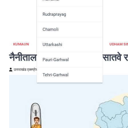
Nainital
Rudraprayag
Pithoragarh
Chamoli
Udham Singh Nagar
Uttarkashi
KUMAUN
NAINITAL
NEWS
POLITICS
UDHAM SI
नैनीताल-उधम सिंह नगर के सातवे र
Pauri-Garhwal
उत्तराखंड एक्स्प्रेस न्यूज़
June 4, 2024
Tehri-Garhwal