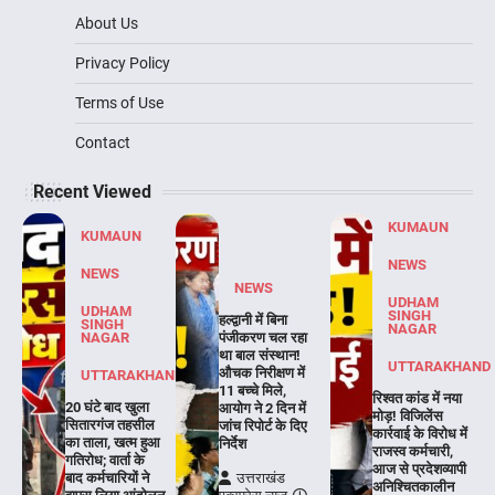
About Us
Privacy Policy
Terms of Use
Contact
Recent Viewed
KUMAUN
KUMAUN
NEWS
NEWS
NEWS
UDHAM
UDHAM
SINGH
हल्द्वानी में बिना
SINGH
NAGAR
NAGAR
पंजीकरण चल रहा
था बाल संस्थान!
UTTARAKHAND
औचक निरीक्षण में
UTTARAKHAND
11 बच्चे मिले,
रिश्वत कांड में नया
20 घंटे बाद खुला
आयोग ने 2 दिन में
मोड़! विजिलेंस
सितारगंज तहसील
जांच रिपोर्ट के दिए
कार्रवाई के विरोध में
का ताला, खत्म हुआ
निर्देश
राजस्व कर्मचारी,
गतिरोध; वार्ता के
आज से प्रदेशव्यापी
बाद कर्मचारियों ने
उत्तराखंड
अनिश्चितकालीन