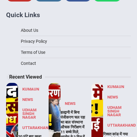
Quick Links
About Us
Privacy Policy
Terms of Use
Contact
Recent Viewed
KUMAUN
KUMAUN
NEWS
NEWS
NEWS
UDHAM
UDHAM
SINGH
हल्द्वानी में बिना
SINGH
NAGAR
NAGAR
पंजीकरण चल रहा
था बाल संस्थान!
UTTARAKHAND
औचक निरीक्षण में
UTTARAKHAND
11 बच्चे मिले,
रिश्वत कांड में नया
20 घंटे बाद खुला
आयोग ने 2 दिन में