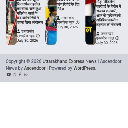
मोड़! विजिलेंस
सितारगंज तहसील
जांच रिपोर्ट के दिए
कार्रवाई के विरोध में
का ताला, खत्म हुआ
निर्देश
राजस्व कर्मचारी,
गतिरोध; वार्ता के
आज से प्रदेशव्यापी
बाद कर्मचारियों ने
उत्तराखंड
अनिश्चितकालीन
वापस लिया आंदोलन
एक्स्प्रेस न्यूज़
हड़ताल की चेतावनी
July 30, 2026
उत्तराखंड
उत्तराखंड
एक्स्प्रेस न्यूज़
एक्स्प्रेस न्यूज़
July 30, 2026
July 30, 2026
Copyright © 2026
Uttarakhand Express News
| Ascendoor
News by
Ascendoor
| Powered by
WordPress
.
YouTube
Instagram
Facebook
Whatsapp