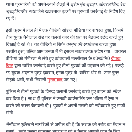
थाना प्रभारियों को अपने-अपने क्षेत्रों में
ड्रंक एंड ड्राइव
,
ओवरलोडिंग
,
रैश
ड्राइविंग
और
स्टंट
जैसे खतरनाक कृत्यों पर प्रभावी कार्रवाई के निर्देश दिए
गए हैं।
इसी क्रम में हाल ही में एक वीडियो सोशल मीडिया पर वायरल हुआ, जिसमें
तीन युवक नैनीताल रोड पर चलती कार की छत पर बैठकर स्टंट करते हुए
दिखाई दे रहे थे। यह वीडियो न सिर्फ
कानून की अवहेलना
करता हुआ
प्रतीत हुआ, बल्कि आम जनता में भी इसका नकारात्मक संदेश गया। वायरल
वीडियो को गंभीरता से लेते हुए कोतवाली मल्लीताल के व0उ0नि0
दीपक
बिष्ट
द्वारा त्वरित कार्रवाई करते हुए तीनों युवकों की पहचान की गई। पकड़े
गए युवक अदनान पुत्र इकराम, हम्जा पुत्र मो. वारिश और मो. उमर पुत्र
मोहब्बे अली, सभी निवासी
मुरादाबाद
पाए गए।
पुलिस ने तीनों युवकों के विरुद्ध चलानी कार्रवाई करते हुए वाहन को
सीज
कर दिया है। साथ ही पुलिस ने उनकी काउंसलिंग कर भविष्य में ऐसा न
करने की सख्त चेतावनी दी। युवकों ने अपनी गलती को स्वीकारते हुए माफी
मांगी।
नैनीताल पुलिस
ने नागरिकों से अपील की है कि सड़क को स्टंट का मैदान न
बनाएं। स्टंट करना कानूनन अपराध है जो न केवल आपकी जान के लिए