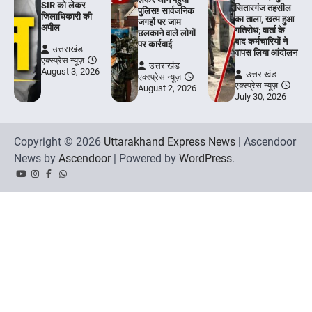
SIR को लेकर
सितारगंज तहसील
पुलिस! सार्वजनिक
जिलाधिकारी की
का ताला, खत्म हुआ
जगहों पर जाम
अपील
गतिरोध; वार्ता के
छलकाने वाले लोगों
बाद कर्मचारियों ने
पर कार्रवाई
उत्तराखंड
वापस लिया आंदोलन
एक्स्प्रेस न्यूज़
उत्तराखंड
August 3, 2026
उत्तराखंड
एक्स्प्रेस न्यूज़
एक्स्प्रेस न्यूज़
August 2, 2026
July 30, 2026
Copyright © 2026
Uttarakhand Express News
| Ascendoor
News by
Ascendoor
| Powered by
WordPress
.
YouTube
Instagram
Facebook
Whatsapp