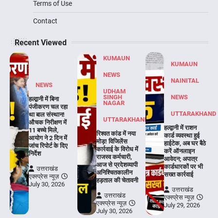
Terms of Use
Contact
Recent Viewed
KUMAUN
KUMAUN
NEWS
NAINITAL
NEWS
UDHAM
SINGH
NEWS
हल्द्वानी में बिना
NAGAR
पंजीकरण चल रहा
UTTARAKHAND
था बाल संस्थान!
UTTARAKHAND
औचक निरीक्षण में
हल्द्वानी में राशन
11 बच्चे मिले,
रिश्वत कांड में नया
कार्ड व्यवस्था हुई
आयोग ने 2 दिन में
मोड़! विजिलेंस
हाईटेक, अब घर बैठे
जांच रिपोर्ट के दिए
कार्रवाई के विरोध में
करें ऑनलाइन
निर्देश
राजस्व कर्मचारी,
आवेदन; अपात्र
आज से प्रदेशव्यापी
कार्डधारकों पर भी
उत्तराखंड
अनिश्चितकालीन
सख्त कार्रवाई
एक्स्प्रेस न्यूज़
हड़ताल की चेतावनी
July 30, 2026
उत्तराखंड
उत्तराखंड
एक्स्प्रेस न्यूज़
एक्स्प्रेस न्यूज़
July 29, 2026
July 30, 2026