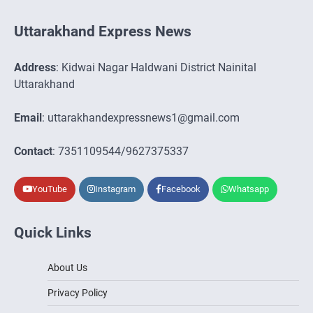
Uttarakhand Express News
Address
: Kidwai Nagar Haldwani District Nainital
Uttarakhand
Email
: uttarakhandexpressnews1@gmail.com
Contact
: 7351109544/9627375337
YouTube
Instagram
Facebook
Whatsapp
Quick Links
About Us
Privacy Policy