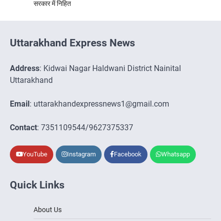
सरकार में निहित
Uttarakhand Express News
Address
: Kidwai Nagar Haldwani District Nainital
Uttarakhand
Email
: uttarakhandexpressnews1@gmail.com
Contact
: 7351109544/9627375337
YouTube
Instagram
Facebook
Whatsapp
Quick Links
About Us