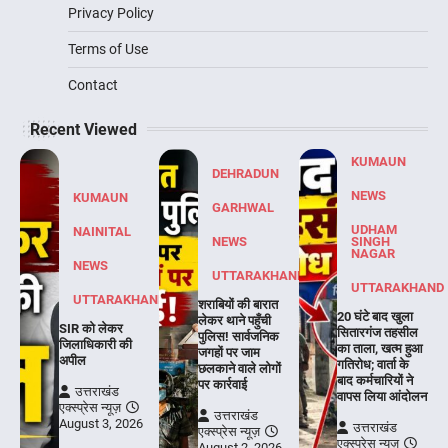
Privacy Policy
Terms of Use
Contact
Recent Viewed
KUMAUN
DEHRADUN
NEWS
KUMAUN
GARHWAL
UDHAM
NAINITAL
NEWS
SINGH
NAGAR
NEWS
UTTARAKHAND
UTTARAKHAND
UTTARAKHAND
शराबियों की बारात
20 घंटे बाद खुला
लेकर थाने पहुँची
SIR को लेकर
सितारगंज तहसील
पुलिस! सार्वजनिक
जिलाधिकारी की
का ताला, खत्म हुआ
जगहों पर जाम
अपील
गतिरोध; वार्ता के
छलकाने वाले लोगों
बाद कर्मचारियों ने
पर कार्रवाई
उत्तराखंड
वापस लिया आंदोलन
एक्स्प्रेस न्यूज़
उत्तराखंड
August 3, 2026
उत्तराखंड
एक्स्प्रेस न्यूज़
एक्स्प्रेस न्यूज़
August 2, 2026