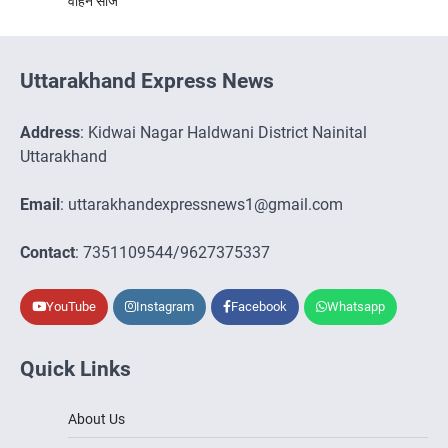
वाहन सीज
Uttarakhand Express News
Address
: Kidwai Nagar Haldwani District Nainital
Uttarakhand
Email
: uttarakhandexpressnews1@gmail.com
Contact
: 7351109544/9627375337
YouTube
Instagram
Facebook
Whatsapp
Quick Links
About Us