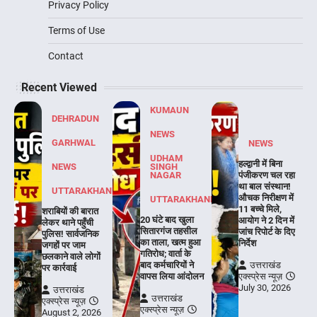
Privacy Policy
Terms of Use
Contact
Recent Viewed
KUMAUN
DEHRADUN
NEWS
GARHWAL
NEWS
UDHAM
हल्द्वानी में बिना
NEWS
SINGH
NAGAR
पंजीकरण चल रहा
था बाल संस्थान!
UTTARAKHAND
औचक निरीक्षण में
UTTARAKHAND
11 बच्चे मिले,
शराबियों की बारात
20 घंटे बाद खुला
आयोग ने 2 दिन में
लेकर थाने पहुँची
सितारगंज तहसील
जांच रिपोर्ट के दिए
पुलिस! सार्वजनिक
का ताला, खत्म हुआ
निर्देश
जगहों पर जाम
गतिरोध; वार्ता के
छलकाने वाले लोगों
बाद कर्मचारियों ने
उत्तराखंड
पर कार्रवाई
वापस लिया आंदोलन
एक्स्प्रेस न्यूज़
July 30, 2026
उत्तराखंड
उत्तराखंड
एक्स्प्रेस न्यूज़
एक्स्प्रेस न्यूज़
August 2, 2026