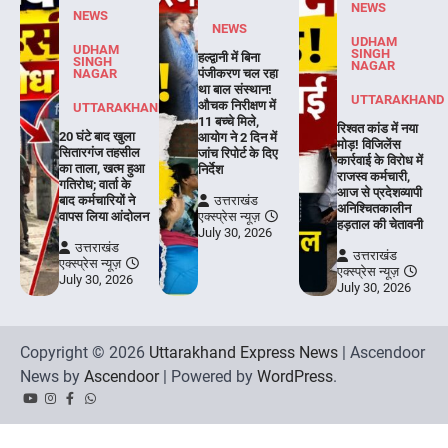
NEWS
NEWS
NEWS
UDHAM
UDHAM
SINGH
हल्द्वानी में बिना
SINGH
NAGAR
NAGAR
पंजीकरण चल रहा
था बाल संस्थान!
UTTARAKHAND
औचक निरीक्षण में
UTTARAKHAND
11 बच्चे मिले,
रिश्वत कांड में नया
20 घंटे बाद खुला
आयोग ने 2 दिन में
मोड़! विजिलेंस
सितारगंज तहसील
जांच रिपोर्ट के दिए
कार्रवाई के विरोध में
का ताला, खत्म हुआ
निर्देश
राजस्व कर्मचारी,
गतिरोध; वार्ता के
आज से प्रदेशव्यापी
बाद कर्मचारियों ने
उत्तराखंड
अनिश्चितकालीन
वापस लिया आंदोलन
एक्स्प्रेस न्यूज़
हड़ताल की चेतावनी
July 30, 2026
उत्तराखंड
उत्तराखंड
एक्स्प्रेस न्यूज़
एक्स्प्रेस न्यूज़
July 30, 2026
July 30, 2026
Copyright © 2026
Uttarakhand Express News
| Ascendoor
News by
Ascendoor
| Powered by
WordPress
.
YouTube
Instagram
Facebook
Whatsapp