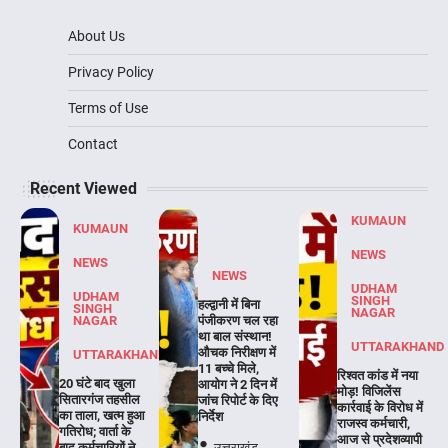
About Us
Privacy Policy
Terms of Use
Contact
Recent Viewed
KUMAUN
KUMAUN
NEWS
NEWS
NEWS
UDHAM
UDHAM
SINGH
हल्द्वानी में बिना
SINGH
NAGAR
NAGAR
पंजीकरण चल रहा
था बाल संस्थान!
UTTARAKHAND
औचक निरीक्षण में
UTTARAKHAND
11 बच्चे मिले,
रिश्वत कांड में नया
20 घंटे बाद खुला
आयोग ने 2 दिन में
मोड़! विजिलेंस
सितारगंज तहसील
जांच रिपोर्ट के दिए
कार्रवाई के विरोध में
का ताला, खत्म हुआ
निर्देश
राजस्व कर्मचारी,
गतिरोध; वार्ता के
आज से प्रदेशव्यापी
बाद कर्मचारियों ने
उत्तराखंड