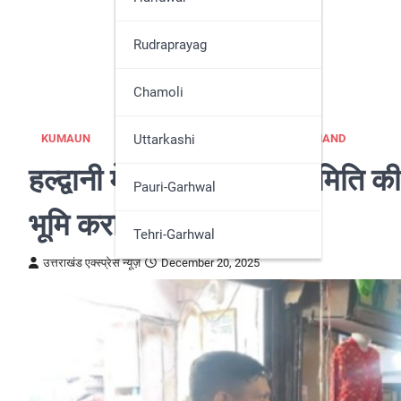
Nainital
Rudraprayag
Pithoragarh
Chamoli
Udham Singh Nagar
Uttarkashi
KUMAUN
NAINITAL
NEWS
UTTARAKHAND
हल्द्वानी में राजस्व प्रवर्तन समि
Pauri-Garhwal
भूमि कराई मुक्त
Tehri-Garhwal
उत्तराखंड एक्स्प्रेस न्यूज़
December 20, 2025