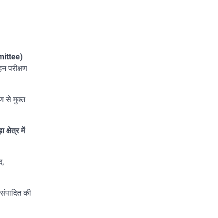
mittee)
हन परीक्षण
 से मुक्त
ा क्षेत्र में
द,
े संपादित की
।