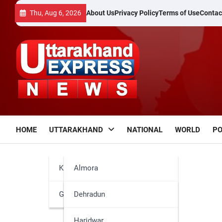
Skip
Thu, Aug 6, 2026
About Us
Privacy Policy
Terms of Use
Contac
to
content
HOME
UTTARAKHAND
NATIONAL
WORLD
PO
Kumaun
Almora
Garhwal
Bageshwar
Dehradun
Champawat
Haridwar