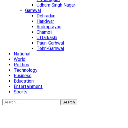
Udham Singh Nagar
Garhwal
Dehradun
Haridwar
Rudraprayag
Chamoli
Uttarkashi
Pauri-Garhwal
Tehri-Garhwal
National
World
Politics
Technology
Business
Education
Entertainment
Sports
Search
for: